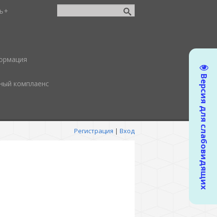
ь
ормация
Версия для слабовидящих
ный комплаенс
Регистрация
|
Вход
l+++