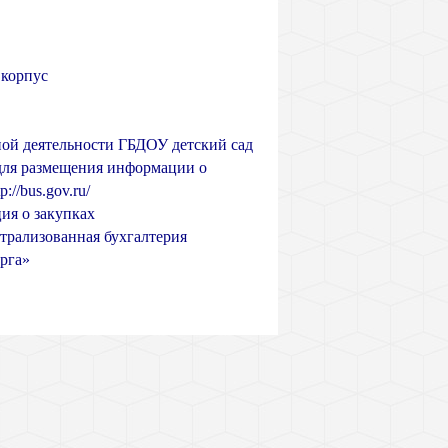
 корпус
ой деятельности ГБДОУ детский сад
для размещения информации о
tp://bus.gov.ru/
я о закупках
рализованная бухгалтерия
рга»