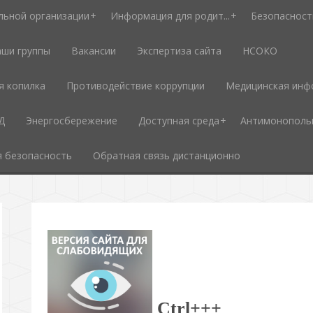
льной организации
Информация для родит...
Безопасност
ши группы
Вакансии
Экспертиза сайта
НСОКО
я копилка
Противодействие коррупции
Медицинская инф
Д
Энергосбережение
Доступная среда
Антимонополь
 безопасность
Обратная связь дистанционно
Ctr