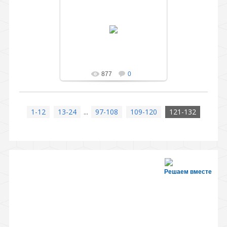
01.05.2014
Праздник для выпускников
подготовительной группы
"Весёлые ребята"
administration
877
0
1-12
13-24
...
97-108
109-120
121-132
Решаем вместе