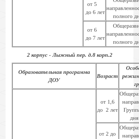
Общеразв
от 5
направленнос
до 6 лет
полного дн
Общеразв
от 6
направленнос
до 7 лет
полного дн
2 корпус - Лыжный пер. д.8 корп.2
Особ
Образовательная программа
Возраст
режим
ДОУ
г
Общера
от 1,6
направ
до
2 лет
Групп
дня
Общера
от 2 до
направ