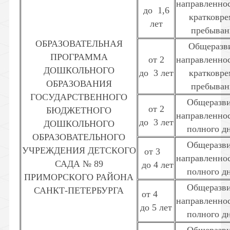
направленно
до
1,6
кратковре
лет
пребывани
ОБРАЗОВАТЕЛЬНАЯ
Общеразв
ПРОГРАММА
от 2
направленно
ДОШКОЛЬНОГО
до
3 лет
кратковре
ОБРАЗОВАНИЯ
пребывани
ГОСУДАРСТВЕННОГО
Общеразв
от 2
БЮДЖЕТНОГО
направленнос
до
3 лет
ДОШКОЛЬНОГО
полного дн
ОБРАЗОВАТЕЛЬНОГО
Общеразв
УЧРЕЖДЕНИЯ ДЕТСКОГО
от 3
направленнос
САДА № 89
до 4 лет
полного дн
ПРИМОРСКОГО РАЙОНА
Общеразв
САНКТ-ПЕТЕРБУРГА
от 4
направленнос
до 5 лет
полного дн