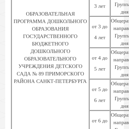
Групп
3 лет
дня
ОБРАЗОВАТЕЛЬНАЯ
Общера
ПРОГРАММА ДОШКОЛЬНОГО
от 3 до
направ
ОБРАЗОВАНИЯ
Групп
ГОСУДАРСТВЕННОГО
4 лет
дня
БЮДЖЕТНОГО
ДОШКОЛЬНОГО
Общера
от 4 до
ОБРАЗОВАТЕЛЬНОГО
направ
УЧРЕЖДЕНИЯ ДЕТСКОГО
Групп
5 лет
САДА № 89 ПРИМОРСКОГО
дня
РАЙОНА САНКТ-ПЕТЕРБУРГА
Общера
от 5 до
направ
Групп
6 лет
дня
Общера
от 6 до
направ