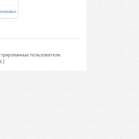
nistration
стрированные пользователи.
д
]