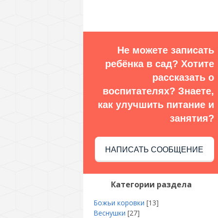
Не можете записать
ребёнка в сад? Хотите
рассказать о
воспитателях? Знаете,
как улучшить питание и
занятия?
НАПИСАТЬ СООБЩЕНИЕ
Категории раздела
Божьи коровки
[13]
Веснушки
[27]