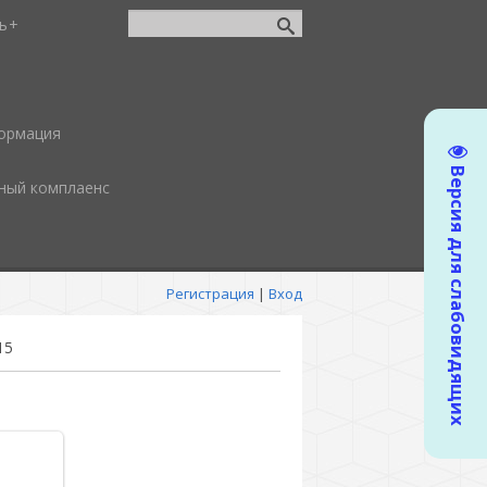
ь
ормация
Версия для слабовидящих
ный комплаенс
Регистрация
|
Вход
15
80x852
/