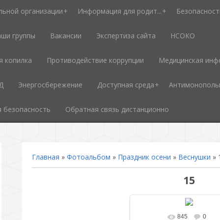
льной организации
Информация для родит...
Безопасност
ши группы
Вакансии
Экспертиза сайта
НСОКО
я копилка
Противодействие коррупции
Медицинская инф
Д
Энергосбережение
Доступная среда
Антимонополь
 безопасность
Обратная связь дистанционно
Главная
»
Фотоальбом
»
Праздник осени
»
Веснушки
» 
15
845
0
В реальном размере
12